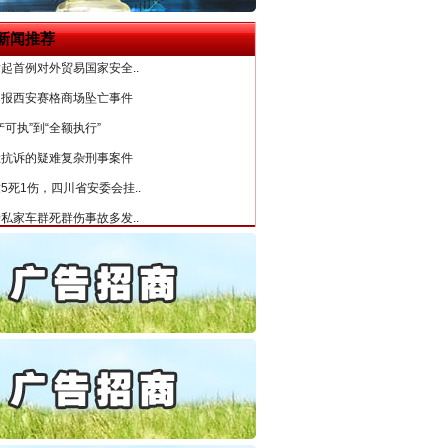
6家美国实体采取反制措..
新闻推荐
起首例对外贸易国家安全..
通报西安赛格商场坠亡事件
产可执”到“全额执行”
检抗诉的疑难复杂刑事案件
5死1伤，四川省安委会挂..
私家车群死群伤事故多发..
守，一别两宽：这场老年..
条伤亲情 巡回调解促和..
保费，离婚时为何要分走一..
誉，不得录用为公务员
目出狱后办书院暴力管教..
“神药”背后的真相
公安厅征集新型黑恶违法..
6家美国实体采取反制措..
起首例对外贸易国家安全..