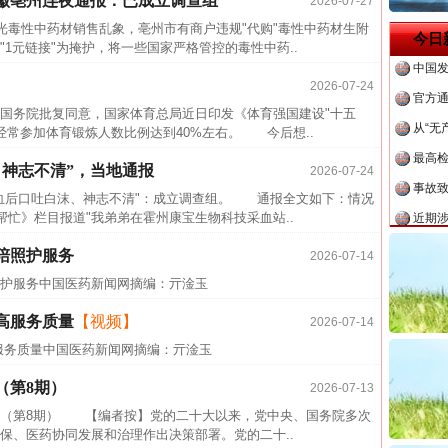
徽亳州连夜通报：已成立调查组
2026-07-27
中方对
毒性中药材销售乱象，亳州市有商户违规"代购"毒性中药材生附
今日
中国发
1元链接"为掩护，将一些国家严格管控的毒性中药..
官方
2026-07-24
从“无
院批复同意，国家体育总局近日印发《体育强国建设"十五
，经常参加体育锻炼人数比例达到40%左右。 今后想..
最高
事故致
、神志不清”，当地通报
2026-07-24
近期涉
后口吐白沫、神志不清"：成立调查组。 通报全文如下：情况
忙》栏目报道"我弟弟在霍州康宝生物科技采血站..
半生相
一纸欠
陪照护服务
2026-07-14
26万
照护服务中国医药新闻网摘编：亓淦玉
杨天
高服务质量
【视频】
2026-07-14
传销头
服务质量中国医药新闻网摘编：亓淦玉
茶叶“炒上天”
四川省
（第8期）
2026-07-13
中方对
第8期） 【编者按】党的二十大以来，党中央、国务院多次
中国发
保、医药协同发展和治理作出决策部署。党的二十..