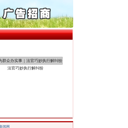
通报西安赛格商场坠亡事件
产可执”到“全额执行”
检抗诉的疑难复杂刑事案件
5死1伤，四川省安委会挂..
法官巧妙执行解纠纷
新中国诞生的见证
/新闻网