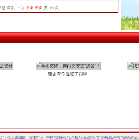
官方
条信息
首页
上页
下页
末页
共 76 页
从“无
最高
事故致
谢谢有你温暖了四季
今年投资意愿榜揭晓
我们
|
公众采编部
|
法律声明
| 中国/法制/公共/全民/公众/农业/文化/视频/检察/法院/法治