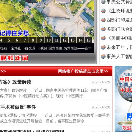
事关公共资
《生态环境
读
四部门印发
多部门联合
《美丽中国
4
5
6
7
8
9
10
11
12
13
14
15
未来五年，
宝塔山下好光景..
·[视频]
因党而生 为党而战——百年“纪”事⑧加强纪律..
·[视频]
牢记初心
事关人工智
>>
网络推广投稿请点击这里>>
近期涉
方案》政策解读
2026-07-29
半生相
案》政策解读 近日，国家中医药管理局等11部门联合印发
一纸欠
以下简称《中医药行动方案》)。现对《中医药行..
26万
手术被做反”事件
2026-07-28
杨天
布情况通报：情况通报 近日，患者何某雨在我院接受正颌手术
传销头
成立专项调查组开展核查，目前，当事医生已停诊..
四川省