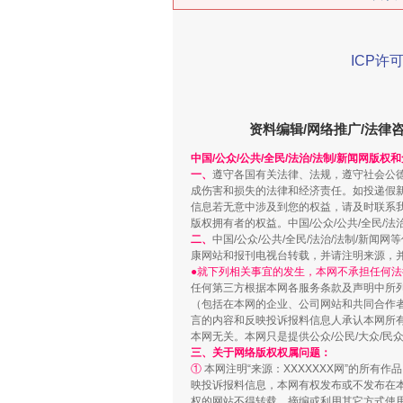
ICP许可
资料编辑/网络推广/法律
中国/公众/公共/全民/法治/法制/新闻网版权
一、
遵守各国有关法律、法规，遵守社会公
成伤害和损失的法律和经济责任。如投递假
信息若无意中涉及到您的权益，请及时联系
习近平的博鳌关键词
版权拥有者的权益。中国/公众/公共/全民/法
二、
中国/公众/公共/全民/法治/法制/
康网站和报刊电视台转载，并请注明来源，
●就下列相关事宜的发生，本网不承担任何法
任何第三方根据本网各服务条款及声明中所
（包括在本网的企业、公司网站和共同合作
言的内容和反映投诉报料信息人承认本网所
本网无关。本网只是提供公众/公民/大众/
三、关于网络版权权属问题：
①
本网注明“来源：XXXXXXX网”的所有
映投诉报料信息，本网有权发布或不发布在
权的网站不得转载、摘编或利用其它方式使用