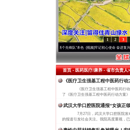
1
2
3
深刻改变雪域高原..
·[视频]
永葆“两个先锋队”本色
·[视频]
牢记初心使命 奋进复兴征程丨
首页
- 医药医疗/康养 -
省市负责人>
《医疗卫生强基工程中医药行动
《医疗卫生强基工程中医药行动方
了《医疗卫生强基工程中医药行动方案》(
武汉大学口腔医院通报“女孩正颌
7月27日，武汉大学口腔医院发
的报道引发社会关注。我院高度重视，已