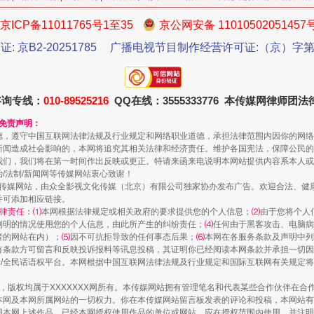
京ICP备11011765号1至35
京公网安备 11010502051457
证: 京B2-20251785
广播电视节目制作经营许可证:（京）字第3
咨询专线：
010-89525216
QQ在线：3555333776 本传媒网律师团
和免责声明：
德，遵守中国互联网法律法规及行业规定和网络职业道德，承担法律范围内因你的网络
新闻造成社会影响的，本网将追究其相关法律和经济责任。维护各国宪法，保障公民的
我们，我们将在第一时间作出反映或更正。特请来函来电说明本网站提供内容系本人或
治/法制/新闻网等传媒网站衷心致谢！
魏明亮严重违纪违法案透视
新闻网等传媒网站，由众全影视文化传媒（北京）有限公司独家协办发布广告。欢迎合法、
并可添加相应链接。
律责任：⑴
本网根据法律规定或相关政府的要求提供您的个人信息；
⑵
由于您将个人
列明的情况使用您的个人信息，由此所产生的纠纷责任；
⑷
任何由于黑客攻击、电脑病
者的网站在内）；
⑸
因不可抗拒导致的任何事态后果；
⑹
本网在各服务条款及声明中列
有条款方可留言和反映投诉报料等讯息投稿，其证明你已经阅读本网条款并承担一切因
民众/全民话语权平台。本网根据中国互联网法律法规及行业规定和国际互联网有关规定
作品，版权均属于XXXXXXX网所有。本传媒网站拥有管理笔名和代表某些合作伙伴在
本网及本网所属网站的一切权力。你在本传媒网站留言板发表的评论和投稿，本网站有
本网上述作品。已经本网授权使用作品的单位或网站，应在授权范围内使用，并注明“来