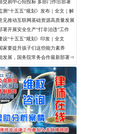
源交易中心招投标 多部门作出部署
监测“十五五”规划》发布｜全文｜解
意见推动互联网基础资源高质量发展
部署开展安全生产“打非治违”工作
建设“十五五”规划》印发｜全文
国家要提升孩子们这些能力素养
使命 奋进复兴征程丨“转折之城”激荡..
·[视频]
牢记初心使命 奋进复兴征程丨红船起航处
能发展，国务院常务会作最新部署⇒
私家车群死群伤事故多发..
守，一别两宽：这场老年..
条伤亲情 巡回调解促和..
保费，离婚时为何要分走一..
誉，不得录用为公务员
目出狱后办书院暴力管教..
公安厅征集新型黑恶违法..