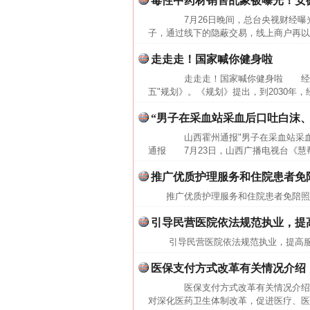
毒性中药材销售乱象被曝光！安
7月26日晚间，总台央视财经曝光
子，通过线下的隐蔽交易，线上商户再以"
走走走！国家喊你健身啦
走走走！国家喊你健身啦 经国务
五"规划》。《规划》提出，到2030年
“男子在采血站采血后口吐白沫
山西霍州通报"男子在采血站采血
通报 7月23日，山西广播电视台《慧帮
推广优质护理服务和住院患者免
推广优质护理服务和住院患者免陪
引导民营医院依法规范执业，提
网上购药对药下症？
引导民营医院依法规范执业，提高
医保支付方式改革有关情况介绍
医保支付方式改革有关情况介绍（
对深化医药卫生体制改革，促进医疗、医