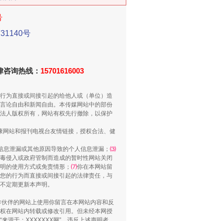
号
1140号
法律咨询热线：
15701616003
行为直接或间接引起的给他人或（单位）造
言论自由和新闻自由。本传媒网站中的部份
法人版权所有，网站有权先行撤除，以保护
千亩耕地变“别墅”
健康网站和报刊电视台友情链接，授权合法、健
信息泄漏或其他原因导致的个人信息泄漏；
⑶
毒侵入或政府管制而造成的暂时性网站关闭
明的使用方式或免责情形；
⑺
你在本网站留
您的行为而直接或间接引起的法律责任，与
将不定期更新本声明。
合作伙伴的网站上使用你留言在本网站内容和反
权在网站内转载或修改引用。但未经本网授
源于：XXXXXXX网”。违反上述声明者，