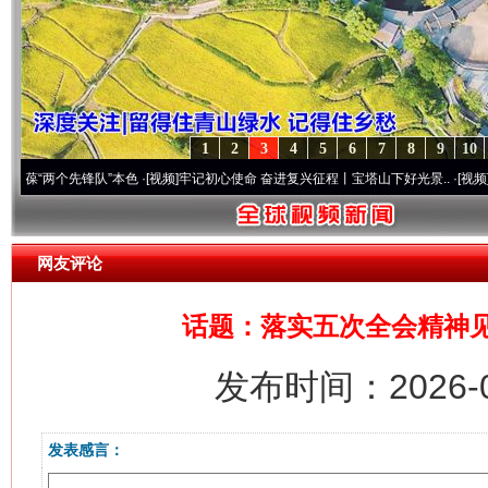
1
2
3
4
5
6
7
8
9
10
两个先锋队”本色
·[视频]
牢记初心使命 奋进复兴征程丨宝塔山下好光景..
·[视频]
因党而生
网友评论
话题：落实五次全会精神
发布时间：2026-0
发表感言：